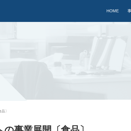
HOME
食品〕
への事業展開〔食品〕