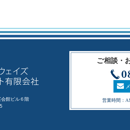
ご相談・
メ
宴会館ビル６階
営業時間：AM
5