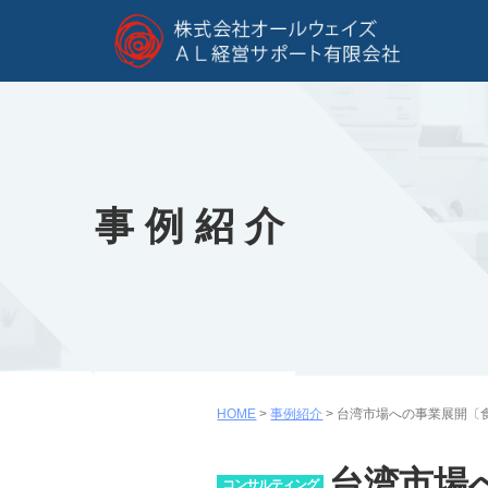
事例紹介
HOME
>
事例紹介
>
台湾市場への事業展開〔
台湾市場
コンサルティング